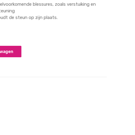
eelvoorkomende blessures, zoals verstuiking en
teuning
oudt de steun op zijn plaats.
lwagen