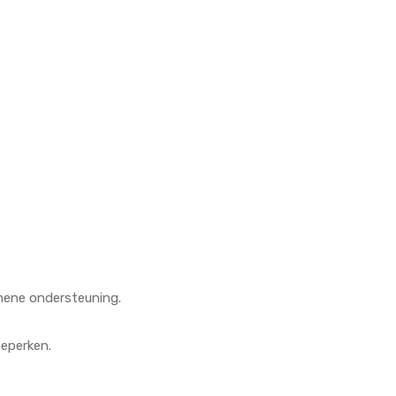
emene ondersteuning.
beperken.