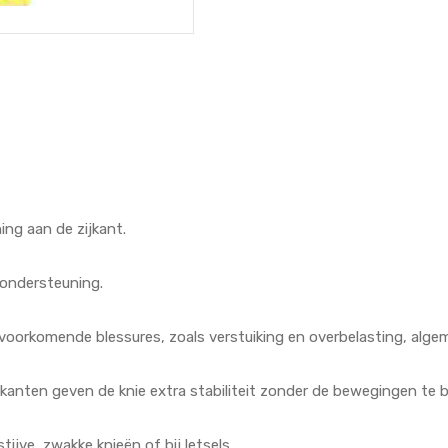
ng aan de zijkant.
 ondersteuning.
elvoorkomende blessures, zoals verstuiking en overbelasting, alg
jkanten geven de knie extra stabiliteit zonder de bewegingen te 
ijve, zwakke knieën of bij letsels.