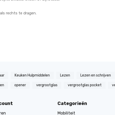
als rechts te dragen.
aar
Keuken Hulpmiddelen
Lezen
Lezen en schrijven
zen
opener
vergrootglas
vergrootglas pocket
v
ccount
Categorieën
ren
Mobiliteit