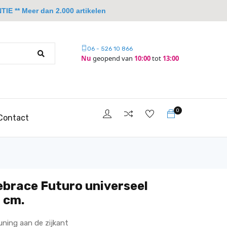
IE ** Meer dan 2.000 artikelen
06 - 526 10 866
Nu
geopend van
10:00
tot
13:00
0
Contact
ebrace Futuro universeel
 cm.
ning aan de zijkant