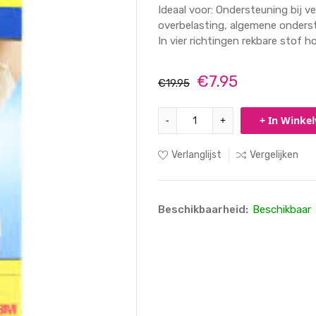
Ideaal voor: Ondersteuning bij v
overbelasting, algemene onders
In vier richtingen rekbare stof h
€7.95
€19.95
-
+
+ In Winke
Verlanglijst
Vergelijken
Beschikbaarheid:
Beschikbaar