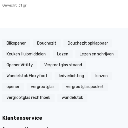
Gewicht: 31 gr
Blikopener
Douchezit
Douchezit opklapbaar
Keuken Hulpmiddelen
Lezen
Lezen en schrijven
Opener Vitility
Vergrootglas staand
Wandelstok Flexyfoot
ledverlichting
lenzen
opener
vergrootglas
vergrootglas pocket
vergrootglas rechthoek
wandelstok
Klantenservice