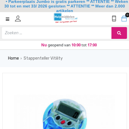
• Parkeerplaats Jumbo is gratis parkeren ** ATTENTIE ** Weken
30 tot en met 33/ 2026 gesloten ** ATTENTIE ** Meer dan 2.000
artikelen
0
Home
Mobiliteit
Slaapkamer
Nu
geopend van
10:00
tot
17:00
Sanitair
Home
Stappenteller Vitility
›
Keuken
Lezen en schrijven
Meer
Over ons
Contact