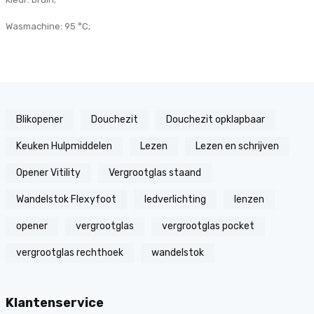
Wasmachine: 95 °C;
Blikopener
Douchezit
Douchezit opklapbaar
Keuken Hulpmiddelen
Lezen
Lezen en schrijven
Opener Vitility
Vergrootglas staand
Wandelstok Flexyfoot
ledverlichting
lenzen
opener
vergrootglas
vergrootglas pocket
vergrootglas rechthoek
wandelstok
Klantenservice