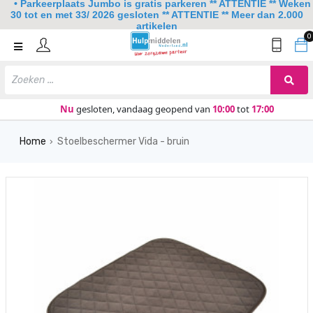
• Parkeerplaats Jumbo is gratis parkeren ** ATTENTIE ** Weken
30 tot en met 33/ 2026 gesloten ** ATTENTIE ** Meer dan 2.000
artikelen
0
Home
Mobiliteit
Slaapkamer
Nu
gesloten, vandaag geopend van
10:00
tot
17:00
Sanitair
Home
Stoelbeschermer Vida - bruin
›
Keuken
Lezen en schrijven
Meer
Over ons
Contact