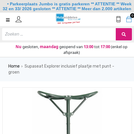
• Parkeerplaats Jumbo is gratis parkeren ** ATTENTIE ** Week
32 en 33/ 2026 gesloten ** ATTENTIE ** Meer dan 2.000 artikelen
0
Home
Mobiliteit
Slaapkamer
Nu
gesloten,
maandag
geopend van
13:00
tot
17:00
(enkel op
afspraak)
Sanitair
Home
Supaseat Explorer inclusief plaatje met punt -
Keuken
›
groen
Lezen en schrijven
Meer
Over ons
Contact