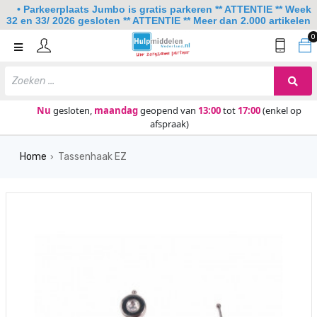
• Parkeerplaats Jumbo is gratis parkeren ** ATTENTIE ** Week
32 en 33/ 2026 gesloten ** ATTENTIE ** Meer dan 2.000 artikelen
0
Home
Mobiliteit
Slaapkamer
Nu
gesloten,
maandag
geopend van
13:00
tot
17:00
(enkel op
afspraak)
Sanitair
Home
Tassenhaak EZ
Keuken
›
Lezen en schrijven
Meer
Over ons
Contact