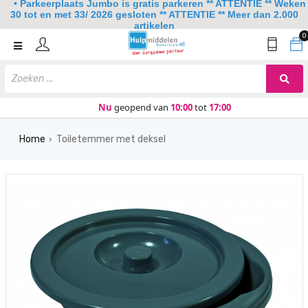
• Parkeerplaats Jumbo is gratis parkeren ** ATTENTIE ** Weken
30 tot en met 33/ 2026 gesloten ** ATTENTIE ** Meer dan 2.000
artikelen
0
Home
Mobiliteit
Slaapkamer
Nu
geopend van
10:00
tot
17:00
Sanitair
Home
Toiletemmer met deksel
›
Keuken
Lezen en schrijven
Meer
Over ons
Contact