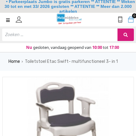
• Parkeerplaats Jumbo is gratis parkeren ** ATTENTIE ** Weken
30 tot en met 33/ 2026 gesloten ** ATTENTIE ** Meer dan 2.000
artikelen
0
Home
Mobiliteit
Slaapkamer
Nu
gesloten, vandaag geopend van
10:00
tot
17:00
Sanitair
Home
Toiletstoel Etac Swift- multifunctioneel 3- in 1
›
Keuken
Lezen en schrijven
Meer
Over ons
Contact