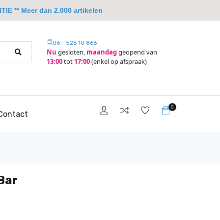
IE ** Meer dan 2.000 artikelen
06 - 526 10 866
Nu
gesloten,
maandag
geopend van
13:00
tot
17:00
(enkel op afspraak)
0
Contact
Bar