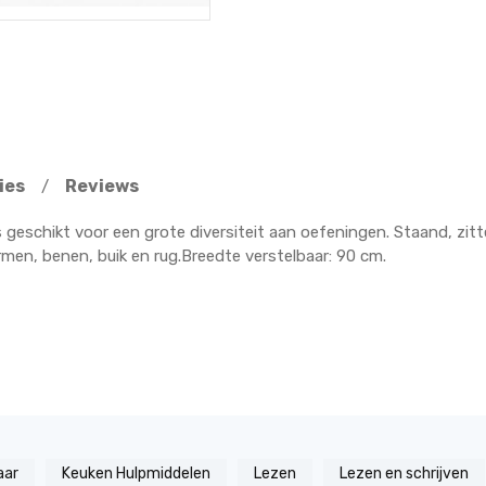
ies
Reviews
/
 geschikt voor een grote diversiteit aan oefeningen. Staand, zit
rmen, benen, buik en rug.Breedte verstelbaar: 90 cm.
aar
Keuken Hulpmiddelen
Lezen
Lezen en schrijven