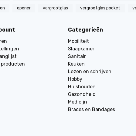
zen
opener
vergrootglas
vergrootglas pocket
v
ccount
Categorieën
ren
Mobiliteit
tellingen
Slaapkamer
anglijst
Sanitair
k producten
Keuken
Lezen en schrijven
Hobby
Huishouden
Gezondheid
Medicijn
Braces en Bandages