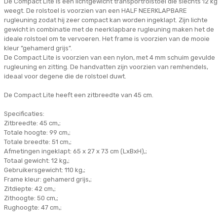
De Compact Lite is een lichtgewicht transportrolstoel die slechts 12 kg
weegt. De rolstoel is voorzien van een HALF NEERKLAPBARE
rugleuning zodat hij zeer compact kan worden ingeklapt. Zijn lichte
gewicht in combinatie met de neerklapbare rugleuning maken het de
ideale rolstoel om te vervoeren. Het frame is voorzien van de mooie
kleur ”gehamerd grijs”.
De Compact Lite is voorzien van een nylon, met 4 mm schuim gevulde
rugleuning en zitting. De handvatten zijn voorzien van remhendels,
ideaal voor degene die de rolstoel duwt.
De Compact Lite heeft een zitbreedte van 45 cm.
Specificaties:
Zitbreedte: 45 cm,;
Totale hoogte: 99 cm,;
Totale breedte: 51 cm,;
Afmetingen ingeklapt: 65 x 27 x 73 cm (LxBxH),;
Totaal gewicht: 12 kg,;
Gebruikersgewicht: 110 kg,;
Frame kleur: gehamerd grijs,;
Zitdiepte: 42 cm,;
Zithoogte: 50 cm,;
Rughoogte: 47 cm,;