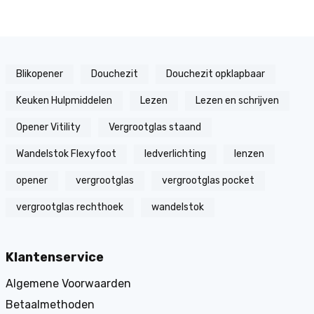
Blikopener
Douchezit
Douchezit opklapbaar
Keuken Hulpmiddelen
Lezen
Lezen en schrijven
Opener Vitility
Vergrootglas staand
Wandelstok Flexyfoot
ledverlichting
lenzen
opener
vergrootglas
vergrootglas pocket
vergrootglas rechthoek
wandelstok
Klantenservice
Algemene Voorwaarden
Betaalmethoden