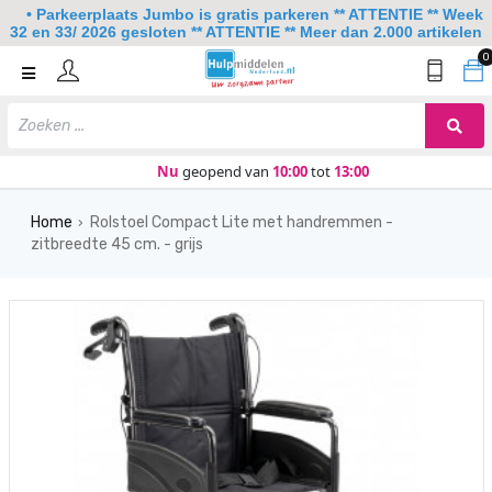
• Parkeerplaats Jumbo is gratis parkeren ** ATTENTIE ** Week
32 en 33/ 2026 gesloten ** ATTENTIE ** Meer dan 2.000 artikelen
0
Home
Mobiliteit
Slaapkamer
Nu
geopend van
10:00
tot
13:00
Sanitair
Home
Rolstoel Compact Lite met handremmen -
›
zitbreedte 45 cm. - grijs
Keuken
Lezen en schrijven
Meer
Over ons
Contact