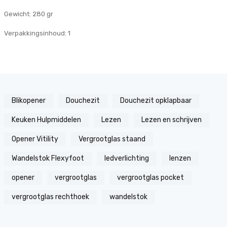
Gewicht: 280 gr
Verpakkingsinhoud: 1
Blikopener
Douchezit
Douchezit opklapbaar
Keuken Hulpmiddelen
Lezen
Lezen en schrijven
Opener Vitility
Vergrootglas staand
Wandelstok Flexyfoot
ledverlichting
lenzen
opener
vergrootglas
vergrootglas pocket
vergrootglas rechthoek
wandelstok