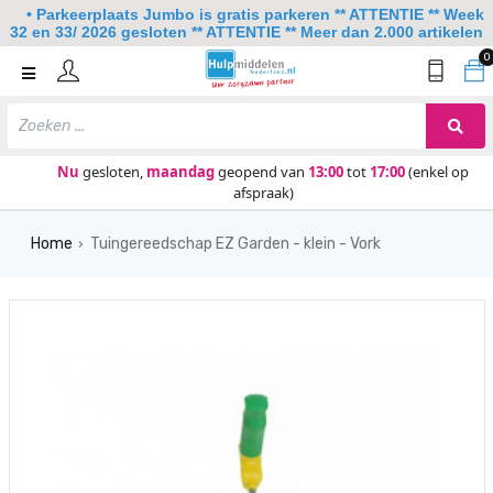
• Parkeerplaats Jumbo is gratis parkeren ** ATTENTIE ** Week
32 en 33/ 2026 gesloten ** ATTENTIE ** Meer dan 2.000 artikelen
0
Home
Mobiliteit
Slaapkamer
Nu
gesloten,
maandag
geopend van
13:00
tot
17:00
(enkel op
afspraak)
Sanitair
Home
Tuingereedschap EZ Garden - klein - Vork
Keuken
›
Lezen en schrijven
Meer
Over ons
Contact