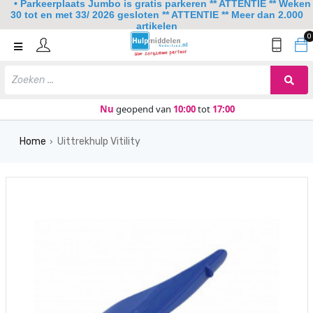
• Parkeerplaats Jumbo is gratis parkeren ** ATTENTIE ** Weken
30 tot en met 33/ 2026 gesloten ** ATTENTIE ** Meer dan 2.000
artikelen
0
Home
Mobiliteit
Slaapkamer
Nu
geopend van
10:00
tot
17:00
Sanitair
Home
Uittrekhulp Vitility
›
Keuken
Lezen en schrijven
Meer
Over ons
Contact