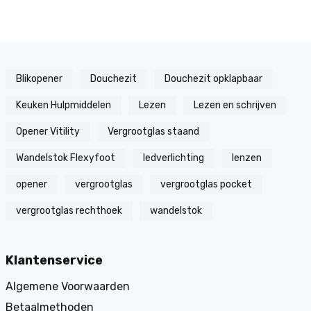
Blikopener
Douchezit
Douchezit opklapbaar
Keuken Hulpmiddelen
Lezen
Lezen en schrijven
Opener Vitility
Vergrootglas staand
Wandelstok Flexyfoot
ledverlichting
lenzen
opener
vergrootglas
vergrootglas pocket
vergrootglas rechthoek
wandelstok
Klantenservice
Algemene Voorwaarden
Betaalmethoden