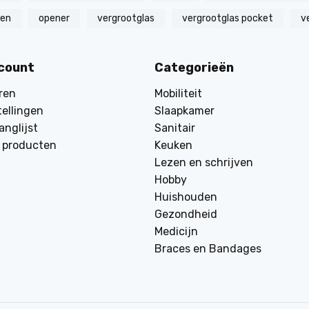
zen
opener
vergrootglas
vergrootglas pocket
v
ccount
Categorieën
ren
Mobiliteit
tellingen
Slaapkamer
anglijst
Sanitair
k producten
Keuken
Lezen en schrijven
Hobby
Huishouden
Gezondheid
Medicijn
Braces en Bandages