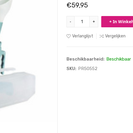
€59,95
-
+
+ In Winke
Verlanglijst
Vergelijken
Beschikbaarheid:
Beschikbaar
SKU:
PR50552