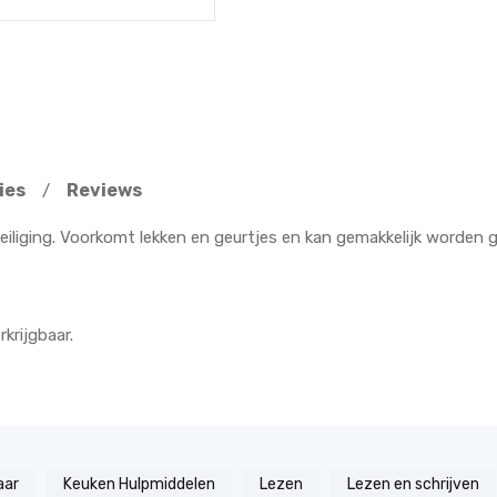
ies
Reviews
/
iliging. Voorkomt lekken en geurtjes en kan gemakkelijk worden g
rkrijgbaar.
aar
Keuken Hulpmiddelen
Lezen
Lezen en schrijven