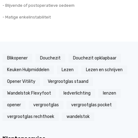
- Blijvende of postoperatieve oedeem
- Matige enkelinstabiliteit
Blikopener
Douchezit
Douchezit opklapbaar
Keuken Hulpmiddelen
Lezen
Lezen en schrijven
Opener Vitility
Vergrootglas staand
Wandelstok Flexyfoot
ledverlichting
lenzen
opener
vergrootglas
vergrootglas pocket
vergrootglas rechthoek
wandelstok