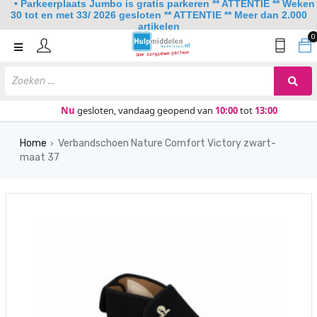
• Parkeerplaats Jumbo is gratis parkeren ** ATTENTIE ** Weken
30 tot en met 33/ 2026 gesloten ** ATTENTIE ** Meer dan 2.000
artikelen
0
Home
Mobiliteit
Slaapkamer
Nu
gesloten, vandaag geopend van
10:00
tot
13:00
Sanitair
Home
Verbandschoen Nature Comfort Victory zwart-
›
maat 37
Keuken
Lezen en schrijven
Meer
Over ons
Contact