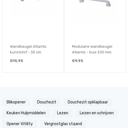
Wandbeugel Atlantis
Modulaire wandbeugel
kunststof - 35 cm.
Atlantis - buis 530 mm.
€15,95
€9,95
Blikopener
Douchezit
Douchezit opklapbaar
Keuken Hulpmiddelen
Lezen
Lezen en schrijven
Opener Vitility
Vergrootglas staand