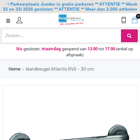
• Parkeerplaats Jumbo is gratis parkeren ** ATTENTIE ** Week
32 en 33/ 2026 gesloten ** ATTENTIE ** Meer dan 2.000 artikelen
0
Home
Mobiliteit
Slaapkamer
Nu
gesloten,
maandag
geopend van
13:00
tot
17:00
(enkel op
afspraak)
Sanitair
Home
Wandbeugel Atlantis RVS - 30 cm.
Keuken
›
Lezen en schrijven
Meer
Over ons
Contact