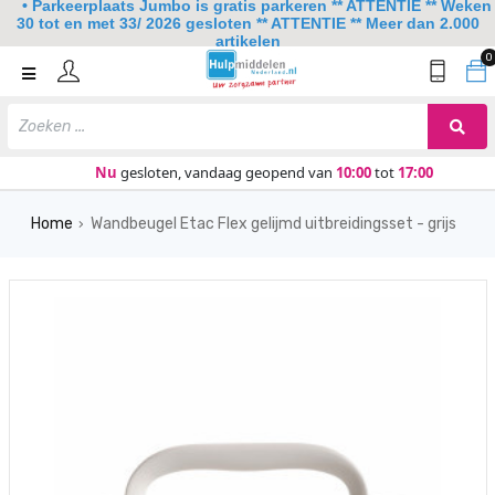
• Parkeerplaats Jumbo is gratis parkeren ** ATTENTIE ** Weken
30 tot en met 33/ 2026 gesloten ** ATTENTIE ** Meer dan 2.000
artikelen
0
Home
Mobiliteit
Slaapkamer
Nu
gesloten, vandaag geopend van
10:00
tot
17:00
Sanitair
Home
Wandbeugel Etac Flex gelijmd uitbreidingsset - grijs
›
Keuken
Lezen en schrijven
Meer
Over ons
Contact