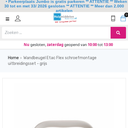
• Parkeerplaats Jumbo is gratis parkeren ** ATTENTIE ** Weken
30 tot en met 33/ 2026 gesloten ** ATTENTIE ** Meer dan 2.000
artikelen
0
Home
Mobiliteit
Slaapkamer
Nu
gesloten,
zaterdag
geopend van
10:00
tot
13:00
Sanitair
Home
Wandbeugel Etac Flex schroefmontage
›
uitbreidingsset - grijs
Keuken
Lezen en schrijven
Meer
Over ons
Contact