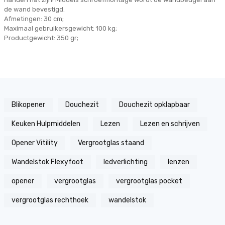
de wand bevestigd.
Afmetingen: 30 cm;
Maximaal gebruikersgewicht: 100 kg;
Productgewicht: 350 gr;
Blikopener
Douchezit
Douchezit opklapbaar
Keuken Hulpmiddelen
Lezen
Lezen en schrijven
Opener Vitility
Vergrootglas staand
Wandelstok Flexyfoot
ledverlichting
lenzen
opener
vergrootglas
vergrootglas pocket
vergrootglas rechthoek
wandelstok