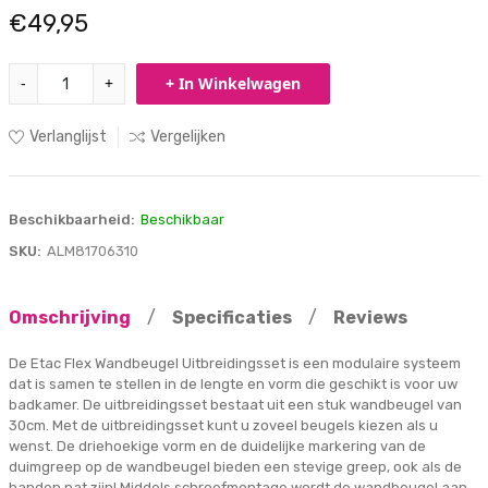
€49,95
-
+
+ In Winkelwagen
Verlanglijst
Vergelijken
Beschikbaarheid:
Beschikbaar
SKU:
ALM81706310
Omschrijving
/
Specificaties
/
Reviews
De Etac Flex Wandbeugel Uitbreidingsset is een modulaire systeem
dat is samen te stellen in de lengte en vorm die geschikt is voor uw
badkamer. De uitbreidingsset bestaat uit een stuk wandbeugel van
30cm. Met de uitbreidingsset kunt u zoveel beugels kiezen als u
wenst. De driehoekige vorm en de duidelijke markering van de
duimgreep op de wandbeugel bieden een stevige greep, ook als de
handen nat zijn! Middels schroefmontage wordt de wandbeugel aan