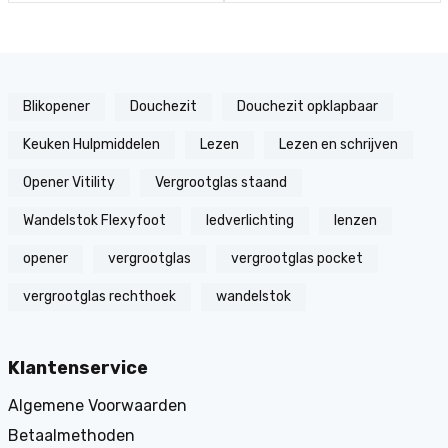
Blikopener
Douchezit
Douchezit opklapbaar
Keuken Hulpmiddelen
Lezen
Lezen en schrijven
Opener Vitility
Vergrootglas staand
Wandelstok Flexyfoot
ledverlichting
lenzen
opener
vergrootglas
vergrootglas pocket
vergrootglas rechthoek
wandelstok
Klantenservice
Algemene Voorwaarden
Betaalmethoden