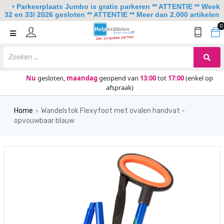
• Parkeerplaats Jumbo is gratis parkeren ** ATTENTIE ** Week
32 en 33/ 2026 gesloten ** ATTENTIE ** Meer dan 2.000 artikelen
0
Home
Mobiliteit
Slaapkamer
Nu
gesloten,
maandag
geopend van
13:00
tot
17:00
(enkel op
afspraak)
Sanitair
Home
Wandelstok Flexyfoot met ovalen handvat -
Keuken
›
opvouwbaar blauw
Lezen en schrijven
Meer
Over ons
Contact