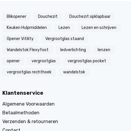
Blikopener
Douchezit
Douchezit opklapbaar
Keuken Hulpmiddelen
Lezen
Lezen en schrijven
Opener Vitility
Vergrootglas staand
Wandelstok Flexyfoot
ledverlichting
lenzen
opener
vergrootglas
vergrootglas pocket
vergrootglas rechthoek
wandelstok
Klantenservice
Algemene Voorwaarden
Betaalmethoden
Verzenden & retourneren
Contact