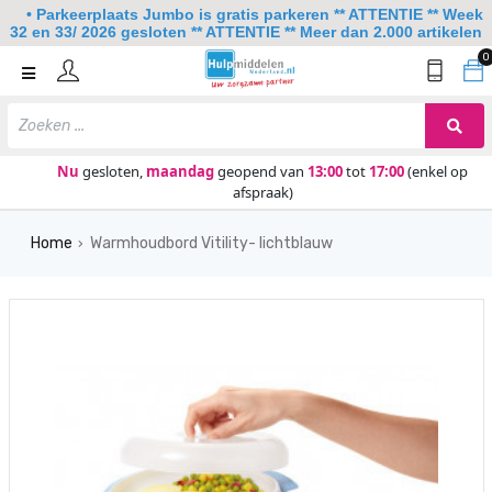
• Parkeerplaats Jumbo is gratis parkeren ** ATTENTIE ** Week
32 en 33/ 2026 gesloten ** ATTENTIE ** Meer dan 2.000 artikelen
0
Home
Mobiliteit
Slaapkamer
Nu
gesloten,
maandag
geopend van
13:00
tot
17:00
(enkel op
afspraak)
Sanitair
Home
Warmhoudbord Vitility- lichtblauw
Keuken
›
Lezen en schrijven
Meer
Over ons
Contact