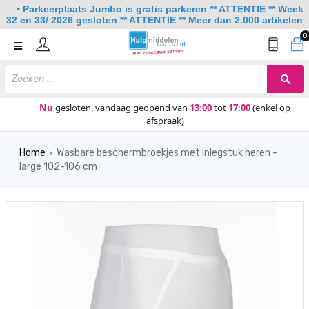
• Parkeerplaats Jumbo is gratis parkeren ** ATTENTIE ** Week
32 en 33/ 2026 gesloten ** ATTENTIE ** Meer dan 2.000 artikelen
0
Home
Mobiliteit
Slaapkamer
Nu
gesloten, vandaag geopend van
13:00
tot
17:00
(enkel op
afspraak)
Sanitair
Home
Wasbare beschermbroekjes met inlegstuk heren -
Keuken
›
large 102-106 cm
Lezen en schrijven
Meer
Over ons
Contact