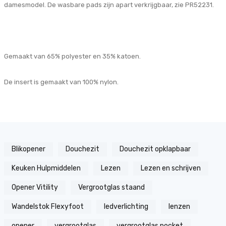
damesmodel. De wasbare pads zijn apart verkrijgbaar, zie PR52231.
Gemaakt van 65% polyester en 35% katoen.
De insert is gemaakt van 100% nylon.
Blikopener
Douchezit
Douchezit opklapbaar
Keuken Hulpmiddelen
Lezen
Lezen en schrijven
Opener Vitility
Vergrootglas staand
Wandelstok Flexyfoot
ledverlichting
lenzen
opener
vergrootglas
vergrootglas pocket