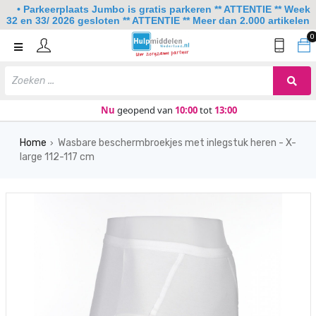
• Parkeerplaats Jumbo is gratis parkeren ** ATTENTIE ** Week
32 en 33/ 2026 gesloten ** ATTENTIE ** Meer dan 2.000 artikelen
0
Home
Mobiliteit
Slaapkamer
Nu
geopend van
10:00
tot
13:00
Sanitair
Home
Wasbare beschermbroekjes met inlegstuk heren - X-
›
large 112-117 cm
Keuken
Lezen en schrijven
Meer
Over ons
Contact