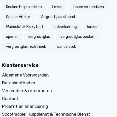
Keuken Hulpmiddelen
Lezen
Lezen en schrijven
Opener Vitility
Vergrootglas staand
Wandelstok Flexyfoot
ledverlichting
lenzen
opener
vergrootglas
vergrootglas pocket
vergrootglas rechthoek
wandelstok
Klantenservice
Algemene Voorwaarden
Betaalmethoden
Verzenden & retourneren
Contact
Proefrit en financiering
Scootmobiel Hulpdienst & Technische Dienst