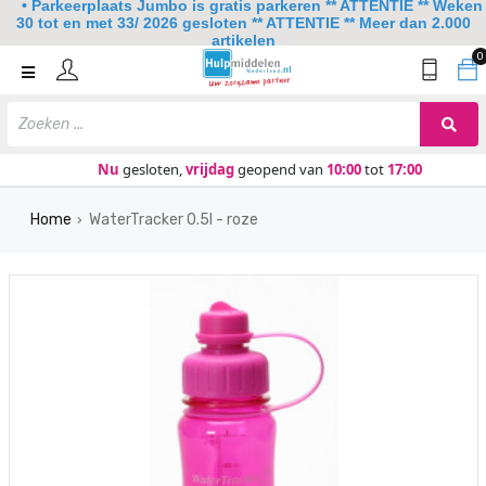
• Parkeerplaats Jumbo is gratis parkeren ** ATTENTIE ** Weken
30 tot en met 33/ 2026 gesloten ** ATTENTIE ** Meer dan 2.000
artikelen
0
Home
Mobiliteit
Slaapkamer
Nu
gesloten,
vrijdag
geopend van
10:00
tot
17:00
Sanitair
Home
WaterTracker 0.5l - roze
›
Keuken
Lezen en schrijven
Meer
Over ons
Contact