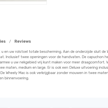
ies
Reviews
/
 en uw rolstoel totale bescherming. Aan de onderzijde sluit de
aat. Inclusief twee openingen voor de handvaten. De capuchon 
waarmee u uw nekgebied vrij kunt maken voor meer draagcomfort. V
wee maten, medium en large. Er is ook een Deluxe uitvoering incl
 De Wheely Mac is ook verkrijgbaar zonder mouwen in twee maten 
nen binnenvoering.