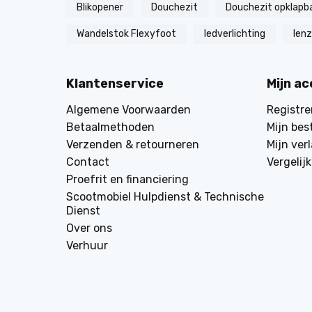
Blikopener
Douchezit
Douchezit opklapb
Wandelstok Flexyfoot
ledverlichting
len
Klantenservice
Mijn a
Algemene Voorwaarden
Registre
Betaalmethoden
Mijn bes
Verzenden & retourneren
Mijn verl
Contact
Vergelij
Proefrit en financiering
Scootmobiel Hulpdienst & Technische
Dienst
Over ons
Verhuur