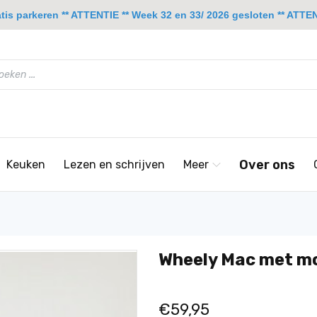
is parkeren ** ATTENTIE ** Week 32 en 33/ 2026 gesloten ** ATTENT
Over ons
Keuken
Lezen en schrijven
Meer
Wheely Mac met mo
€59,95