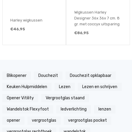
Wigkussen Harley
Designer 36x 36x 7 cm. 8
Harley wigkussen
gr. met coccyx uitsparing
€46,95
€86,95
Blikopener
Douchezit
Douchezit opklapbaar
Keuken Hulpmiddelen
Lezen
Lezen en schrijven
Opener Vitility
Vergrootglas staand
Wandelstok Flexyfoot
ledverlichting
lenzen
opener
vergrootglas
vergrootglas pocket
vergrootglas rechthoek
wandelstok