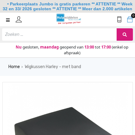
• Parkeerplaats Jumbo is gratis parkeren ** ATTENTIE ** Week
32 en 33/ 2026 gesloten ** ATTENTIE ** Meer dan 2.000 artikelen
0
Home
Mobiliteit
Slaapkamer
Nu
gesloten,
maandag
geopend van
13:00
tot
17:00
(enkel op
afspraak)
Sanitair
Home
Wigkussen Harley - met band
Keuken
›
Lezen en schrijven
Meer
Over ons
Contact