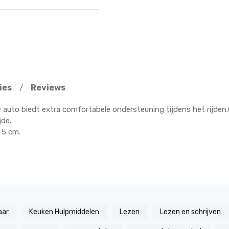
ies
Reviews
/
e auto biedt extra comfortabele ondersteuning tijdens het rijden
jde.
 5 cm.
aar
Keuken Hulpmiddelen
Lezen
Lezen en schrijven