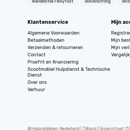
Wandelstok Flexyfoot
ledverlichting
len
Klantenservice
Mijn a
Algemene Voorwaarden
Registre
Betaalmethoden
Mijn bes
Verzenden & retourneren
Mijn verl
Contact
Vergelij
Proefrit en financiering
Scootmobiel Hulpdienst & Technische
Dienst
Over ons
Verhuur
©
Hulpmiddelen Nederland | Tilburg | Groenstraat 11