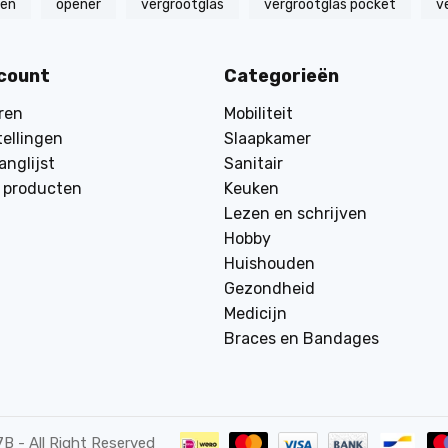
zen
opener
vergrootglas
vergrootglas pocket
v
ccount
Categorieën
ren
Mobiliteit
tellingen
Slaapkamer
anglijst
Sanitair
k producten
Keuken
Lezen en schrijven
Hobby
Huishouden
Gezondheid
Medicijn
Braces en Bandages
7B
- All Right Reserved