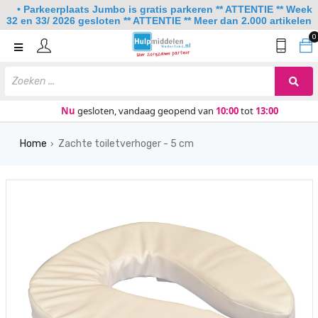
• Parkeerplaats Jumbo is gratis parkeren ** ATTENTIE ** Week
32 en 33/ 2026 gesloten ** ATTENTIE ** Meer dan 2.000 artikelen
0
Home
Mobiliteit
Slaapkamer
Nu
gesloten, vandaag geopend van
10:00
tot
13:00
Sanitair
Home
Zachte toiletverhoger - 5 cm
›
Keuken
Lezen en schrijven
Meer
Over ons
Contact