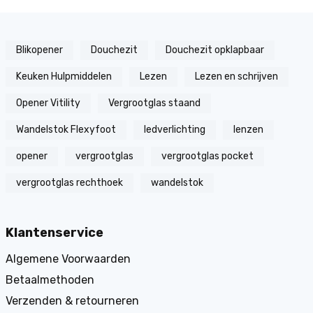
Blikopener
Douchezit
Douchezit opklapbaar
Keuken Hulpmiddelen
Lezen
Lezen en schrijven
Opener Vitility
Vergrootglas staand
Wandelstok Flexyfoot
ledverlichting
lenzen
opener
vergrootglas
vergrootglas pocket
vergrootglas rechthoek
wandelstok
Klantenservice
Algemene Voorwaarden
Betaalmethoden
Verzenden & retourneren