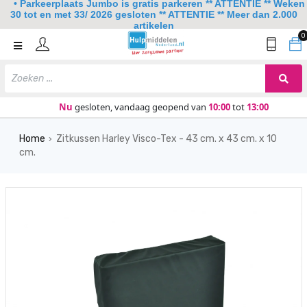
• Parkeerplaats Jumbo is gratis parkeren ** ATTENTIE ** Weken
30 tot en met 33/ 2026 gesloten ** ATTENTIE ** Meer dan 2.000
artikelen
0
Home
Mobiliteit
Slaapkamer
Nu
gesloten, vandaag geopend van
10:00
tot
13:00
Sanitair
Home
Zitkussen Harley Visco-Tex - 43 cm. x 43 cm. x 10
›
cm.
Keuken
Lezen en schrijven
Meer
Over ons
Contact