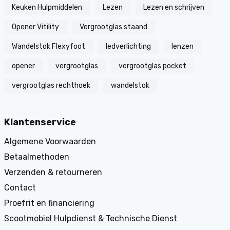
Keuken Hulpmiddelen
Lezen
Lezen en schrijven
Opener Vitility
Vergrootglas staand
Wandelstok Flexyfoot
ledverlichting
lenzen
opener
vergrootglas
vergrootglas pocket
vergrootglas rechthoek
wandelstok
Klantenservice
Algemene Voorwaarden
Betaalmethoden
Verzenden & retourneren
Contact
Proefrit en financiering
Scootmobiel Hulpdienst & Technische Dienst