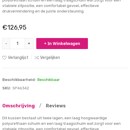
polyurethaan schuim en een laag traagschuim wat zorgt voor een
stabiele zitpositie, een comfortabel gevoel, effectieve
drukvermindering en de juiste ondersteuning.
€126,95
-
+
+ In Winkelwagen
Verlanglijst
Vergelijken
Beschikbaarheid:
Beschikbaar
SKU:
SP46342
Omschrijving
/
Reviews
Dit kussen bestaat uit twee lagen, een laag hoogwaardige
polyurethaan schuim en een laag traagschuim wat zorgt voor een
stabiele zitpositie, een comfortabel gevoel, effectieve