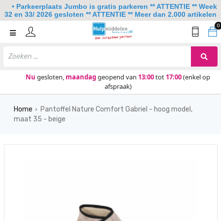
• Parkeerplaats Jumbo is gratis parkeren ** ATTENTIE ** Week
32 en 33/ 2026 gesloten ** ATTENTIE ** Meer dan 2.000 artikelen
0
Home
Mobiliteit
Slaapkamer
Nu
gesloten,
maandag
geopend van
13:00
tot
17:00
(enkel op
afspraak)
Sanitair
Home
Pantoffel Nature Comfort Gabriel - hoog model,
Keuken
›
maat 35 - beige
Lezen en schrijven
Meer
Over ons
Contact