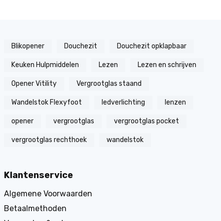
Blikopener
Douchezit
Douchezit opklapbaar
Keuken Hulpmiddelen
Lezen
Lezen en schrijven
Opener Vitility
Vergrootglas staand
Wandelstok Flexyfoot
ledverlichting
lenzen
opener
vergrootglas
vergrootglas pocket
vergrootglas rechthoek
wandelstok
Klantenservice
Algemene Voorwaarden
Betaalmethoden