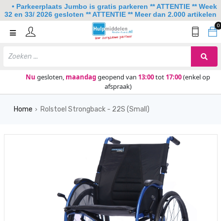
• Parkeerplaats Jumbo is gratis parkeren ** ATTENTIE ** Week
32 en 33/ 2026 gesloten ** ATTENTIE ** Meer dan 2.000 artikelen
0
Home
Mobiliteit
Slaapkamer
Nu
gesloten,
maandag
geopend van
13:00
tot
17:00
(enkel op
afspraak)
Sanitair
Home
Rolstoel Strongback - 22S (Small)
Keuken
›
Lezen en schrijven
Meer
Over ons
Contact