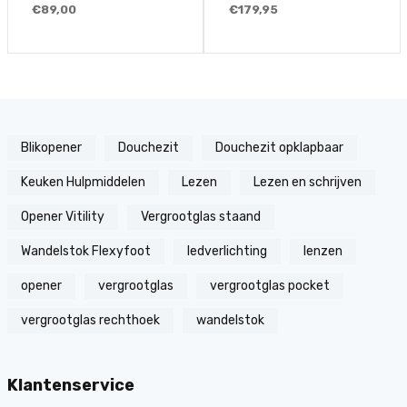
€89,00
€179,95
Blikopener
Douchezit
Douchezit opklapbaar
Keuken Hulpmiddelen
Lezen
Lezen en schrijven
Opener Vitility
Vergrootglas staand
Wandelstok Flexyfoot
ledverlichting
lenzen
opener
vergrootglas
vergrootglas pocket
vergrootglas rechthoek
wandelstok
Klantenservice