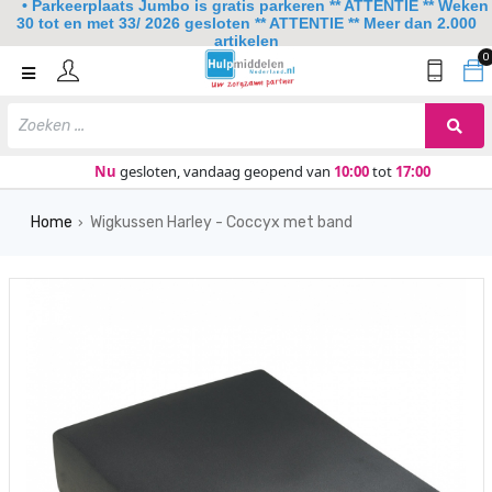
• Parkeerplaats Jumbo is gratis parkeren ** ATTENTIE ** Weken
30 tot en met 33/ 2026 gesloten ** ATTENTIE ** Meer dan 2.000
artikelen
0
Home
Mobiliteit
Slaapkamer
Nu
gesloten, vandaag geopend van
10:00
tot
17:00
Sanitair
Home
Wigkussen Harley - Coccyx met band
›
Keuken
Lezen en schrijven
Meer
Over ons
Contact