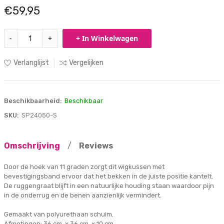
€59,95
-
+
+ In Winkelwagen
Verlanglijst
Vergelijken
Beschikbaarheid:
Beschikbaar
SKU:
SP24050-S
Omschrijving
/
Reviews
Door de hoek van 11 graden zorgt dit wigkussen met
bevestigingsband ervoor dat het bekken in de juiste positie kantelt.
De ruggengraat blijft in een natuurlijke houding staan waardoor pijn
in de onderrug en de benen aanzienlijk vermindert.
Gemaakt van polyurethaan schuim.
Afmetingen: 36 cm. x 36 cm. x 10 cm.