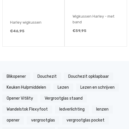
Wigkussen Harle
Wigkussen Harley - met
36x 10 cm. 11 gr. 
band
sen
coccyx uitsparin
€59,95
€46,95
Blikopener
Douchezit
Douchezit opklapbaar
Keuken Hulpmiddelen
Lezen
Lezen en schrijven
Opener Vitility
Vergrootglas staand
Wandelstok Flexyfoot
ledverlichting
lenzen
opener
vergrootglas
vergrootglas pocket