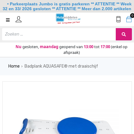
• Parkeerplaats Jumbo is gratis parkeren ** ATTENTIE ** Week
32 en 33/ 2026 gesloten ** ATTENTIE ** Meer dan 2.000 artikelen
0
Home
Mobiliteit
Slaapkamer
Nu
gesloten,
maandag
geopend van
13:00
tot
17:00
(enkel op
afspraak)
Sanitair
Home
Badplank AQUASAFE® met draaischijf
Keuken
›
Lezen en schrijven
Meer
Over ons
Contact