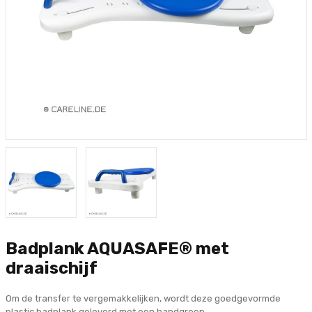
Badplank AQUASAFE® met
draaischijf
Om de transfer te vergemakkelijken, wordt deze goedgevormde
plastic badplank geleverd met een handgreep.