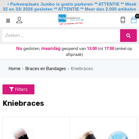
• Parkeerplaats Jumbo is gratis parkeren ** ATTENTIE ** Week
32 en 33/ 2026 gesloten ** ATTENTIE ** Meer dan 2.000 artikelen
0
Home
Mobiliteit
Slaapkamer
Nu
gesloten,
maandag
geopend van
13:00
tot
17:00
(enkel op
afspraak)
Sanitair
Home
Braces en Bandages
Kniebraces
Keuken
›
›
Lezen en schrijven
Filters
Meer
Kniebraces
Over ons
Contact