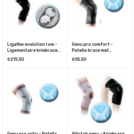
Ligaflex evolution rom -
Genu pro comfort -
Ligamentaire kniebrace
Patella brace met
met flexie-extensie
versterkte
€215,50
€55,50
begrenzing
proprioceptieve werking
Genu pro activ - Patella
Silistab genu - Kniebrace