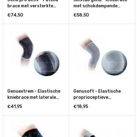
brace met versterkte
met schokdempende
proprioceptieve werking
knieschijfgeleiding - Open
€74,50
€58,50
Genuextrem - Elastische
Genusoft - Elastische
kniebrace met laterale
proprioceptieve
versterkingen
kniebrace
€41,95
€18,95