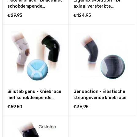
Patella brace - Brace met
Ligaflex evolution - Bi-
schokdempende
axiaal versterkte
knieschijfgeleiding
kniebrace - Open
€29,95
€124,95
Silistab genu - Kniebrace
Genuaction - Elastische
met schokdempende
steungevende kniebrace
knieschijfgeleiding -
€59,50
€36,95
Gesloten