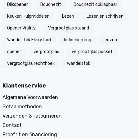
Blikopener
Douchezit
Douchezit opklapbaar
Keuken Hulpmiddelen
Lezen
Lezen en schrijven
Opener Vitility
Vergrootglas staand
Wandelstok Flexyfoot
ledverlichting
lenzen
opener
vergrootglas
vergrootglas pocket
vergrootglas rechthoek
wandelstok
Klantenservice
Algemene Voorwaarden
Betaalmethoden
Verzenden & retourneren
Contact
Proefrit en financiering