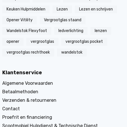
Keuken Hulpmiddelen
Lezen
Lezen en schrijven
Opener Vitility
Vergrootglas staand
Wandelstok Flexyfoot
ledverlichting
lenzen
opener
vergrootglas
vergrootglas pocket
vergrootglas rechthoek
wandelstok
Klantenservice
Algemene Voorwaarden
Betaalmethoden
Verzenden & retourneren
Contact
Proefrit en financiering
Scootmobiel Hulpdienst & Technische Dienst