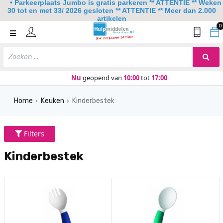
• Parkeerplaats Jumbo is gratis parkeren ** ATTENTIE ** Weken
30 tot en met 33/ 2026 gesloten ** ATTENTIE ** Meer dan 2.000
artikelen
0
Home
Mobiliteit
Slaapkamer
Nu
geopend van
10:00
tot
17:00
Sanitair
Home
Keuken
Kinderbestek
›
›
Keuken
Lezen en schrijven
Filters
Meer
Kinderbestek
Over ons
Contact