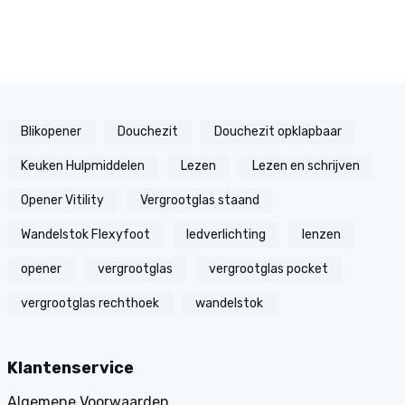
Blikopener
Douchezit
Douchezit opklapbaar
Keuken Hulpmiddelen
Lezen
Lezen en schrijven
Opener Vitility
Vergrootglas staand
Wandelstok Flexyfoot
ledverlichting
lenzen
opener
vergrootglas
vergrootglas pocket
vergrootglas rechthoek
wandelstok
Klantenservice
Algemene Voorwaarden