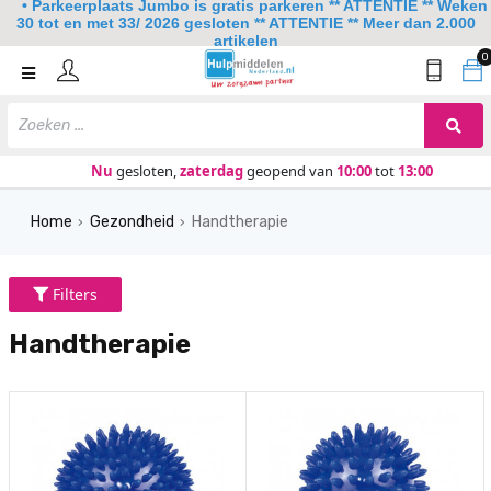
• Parkeerplaats Jumbo is gratis parkeren ** ATTENTIE ** Weken
30 tot en met 33/ 2026 gesloten ** ATTENTIE ** Meer dan 2.000
artikelen
0
Home
Mobiliteit
Slaapkamer
Nu
gesloten,
zaterdag
geopend van
10:00
tot
13:00
Sanitair
Home
Gezondheid
Handtherapie
›
›
Keuken
Lezen en schrijven
Filters
Meer
Handtherapie
Over ons
Contact