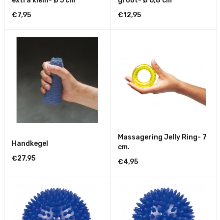
extra klein- Ø 5 cm
groot- Ø 6,8 cm
€7,95
€12,95
Massagering Jelly Ring- 7
Handkegel
cm.
€27,95
€4,95