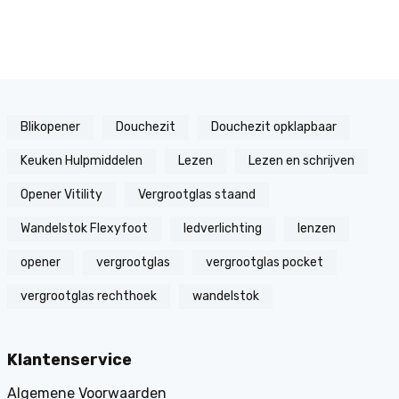
Blikopener
Douchezit
Douchezit opklapbaar
Keuken Hulpmiddelen
Lezen
Lezen en schrijven
Opener Vitility
Vergrootglas staand
Wandelstok Flexyfoot
ledverlichting
lenzen
opener
vergrootglas
vergrootglas pocket
vergrootglas rechthoek
wandelstok
Klantenservice
Algemene Voorwaarden