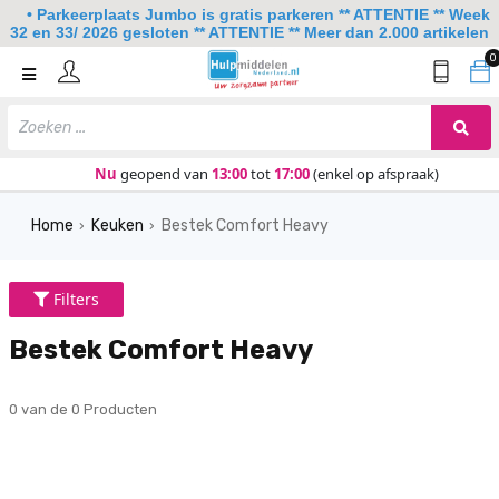
• Parkeerplaats Jumbo is gratis parkeren ** ATTENTIE ** Week
32 en 33/ 2026 gesloten ** ATTENTIE ** Meer dan 2.000 artikelen
0
Home
Mobiliteit
Slaapkamer
Nu
geopend van
13:00
tot
17:00
(enkel op afspraak)
Sanitair
Home
Keuken
Bestek Comfort Heavy
›
›
Keuken
Lezen en schrijven
Filters
Meer
Bestek Comfort Heavy
Over ons
0 van de 0
Producten
Contact