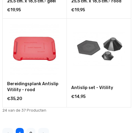
25,5 cm. x 18,5 cm.- geel
25,5 cm. x 18,5 cm.- rood
€19,95
€19,95
Bereidingsplank Antislip
Antislip set - Vitility
Vitility - rood
€14,95
€35,20
24 van de 37
Producten