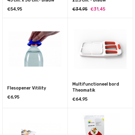
45 cm. x 38 cm.- blauw
25,5 cm. - blauw
€54,95
€34,95
€31,45
Multifunctioneel bord
Flesopener Vitility
Theomatik
€6,95
€64,95