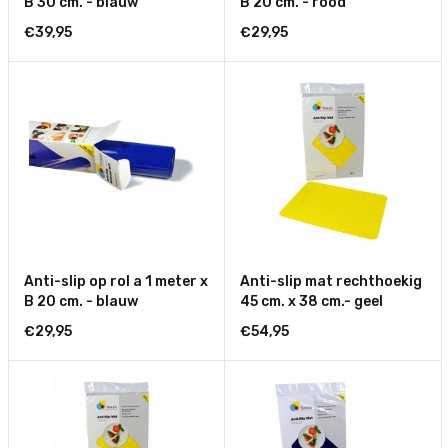
B 30 cm. - blauw
B 20 cm. - rood
€39,95
€29,95
Anti-slip op rol a 1 meter x
Anti-slip mat rechthoekig
B 20 cm. - blauw
45 cm. x 38 cm.- geel
€29,95
€54,95