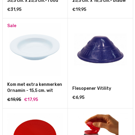
35,5 cm. x 25,5 cm.- rood
25,5 cm. x 18,5 cm.- blauw
€31,95
€19,95
Sale
Kom met extra kenmerken
Flesopener Vitility
Ornamin - 15,5 cm. wit
€6,95
€19,95
€17,95