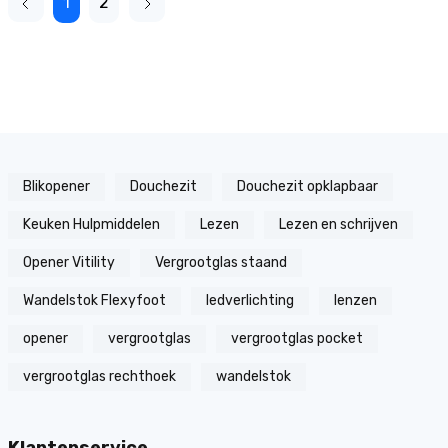
1
2
Blikopener
Douchezit
Douchezit opklapbaar
Keuken Hulpmiddelen
Lezen
Lezen en schrijven
Opener Vitility
Vergrootglas staand
Wandelstok Flexyfoot
ledverlichting
lenzen
opener
vergrootglas
vergrootglas pocket
vergrootglas rechthoek
wandelstok