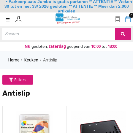
• Parkeerplaats Jumbo is gratis parkeren ** ATTENTIE ** Weken
30 tot en met 33/ 2026 gesloten ** ATTENTIE ** Meer dan 2.000
artikelen
0
Home
Mobiliteit
Slaapkamer
Nu
gesloten,
zaterdag
geopend van
10:00
tot
13:00
Sanitair
Home
Keuken
Antislip
›
›
Keuken
Lezen en schrijven
Filters
Meer
Antislip
Over ons
Contact