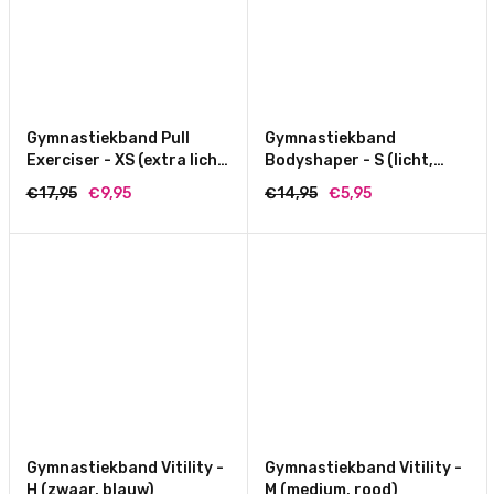
Gymnastiekband Pull
Gymnastiekband
Exerciser - XS (extra licht,
Bodyshaper - S (licht,
paars)
rood)
€17,95
€9,95
€14,95
€5,95
Gymnastiekband Vitility -
Gymnastiekband Vitility -
H (zwaar, blauw)
M (medium, rood)