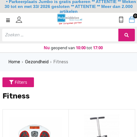
• Parkeerplaats Jumbo is gratis parkeren ** ATTENTIE ** Weken
30 tot en met 33/ 2026 gesloten ** ATTENTIE ** Meer dan 2.000
artikelen
0
Home
Mobiliteit
Slaapkamer
Nu
geopend van
10:00
tot
17:00
Sanitair
Home
Gezondheid
Fitness
›
›
Keuken
Lezen en schrijven
Filters
Meer
Fitness
Over ons
Contact