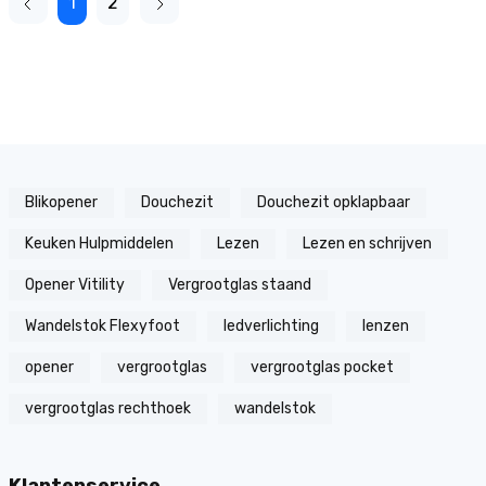
1
2
Blikopener
Douchezit
Douchezit opklapbaar
Keuken Hulpmiddelen
Lezen
Lezen en schrijven
Opener Vitility
Vergrootglas staand
Wandelstok Flexyfoot
ledverlichting
lenzen
opener
vergrootglas
vergrootglas pocket
vergrootglas rechthoek
wandelstok