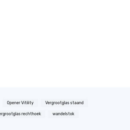
Opener Vitility
Vergrootglas staand
ergrootglas rechthoek
wandelstok