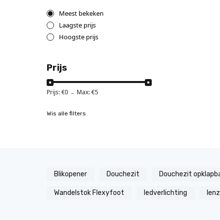
Meest bekeken
Laagste prijs
Hoogste prijs
Prijs
Prijs: €
0
Max: €
5
-
Wis alle filters
Blikopener
Douchezit
Douchezit opklapb
Wandelstok Flexyfoot
ledverlichting
len