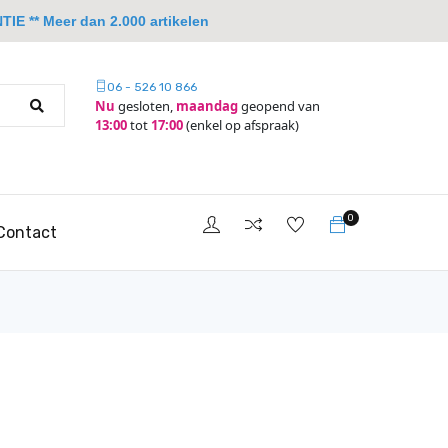
IE ** Meer dan 2.000 artikelen
06 - 526 10 866
Nu
gesloten,
maandag
geopend van
13:00
tot
17:00
(enkel op afspraak)
0
Contact