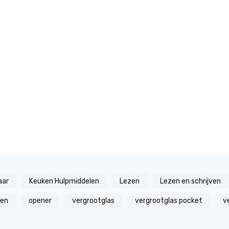
aar
Keuken Hulpmiddelen
Lezen
Lezen en schrijven
zen
opener
vergrootglas
vergrootglas pocket
v