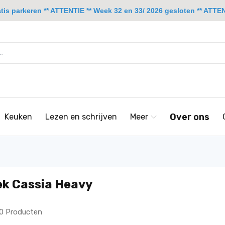
is parkeren ** ATTENTIE ** Week 32 en 33/ 2026 gesloten ** ATTENT
Over ons
Keuken
Lezen en schrijven
Meer
ek Cassia Heavy
 0
Producten