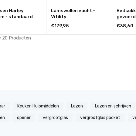
sen Harley
Lamswollen vacht -
Bedsokk
rm - standaard
Vitility
gevoerd -
5
€179,95
€38,60
e 20
Producten
aar
Keuken Hulpmiddelen
Lezen
Lezen en schrijven
zen
opener
vergrootglas
vergrootglas pocket
v