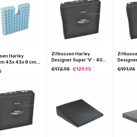
Zitkussen Harley
Zitkusse
sen Harley
Designer Super 'V' - 40
Designer
rm 43x 43x 8 cm.
cm. x 40 cm. x 10 cm.
cm. x 43
ccyx uitsparing
€172,95
€129,95
€191,95
5