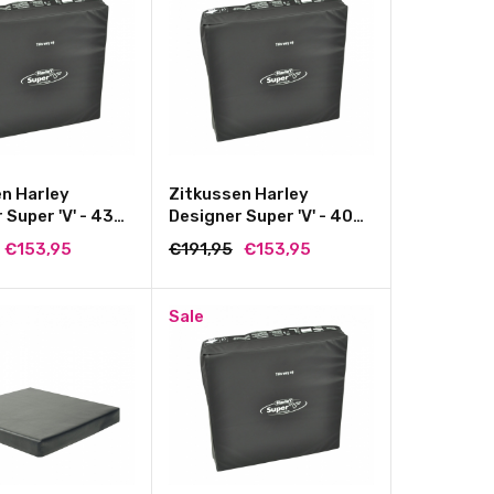
n Harley
Zitkussen Harley
 Super 'V' - 43
Designer Super 'V' - 40
 cm. x 8 cm.
cm. x 40 cm. x 8 cm.
€153,95
€191,95
€153,95
Sale