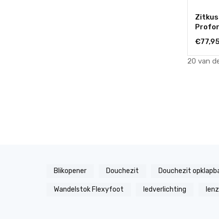
Zitkus
Profo
€77,9
20 van d
Blikopener
Douchezit
Douchezit opklapb
Wandelstok Flexyfoot
ledverlichting
len