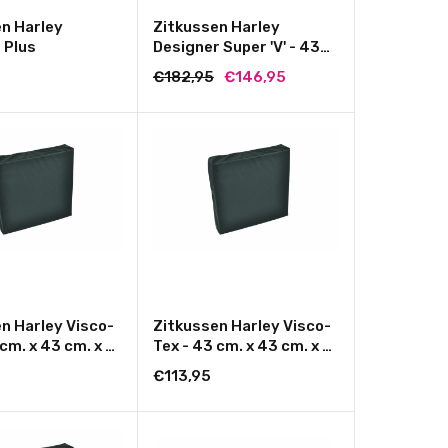
n Harley
Zitkussen Harley
 Plus
Designer Super 'V' - 43
cm. x 43 cm. x 10 cm.
€182,95
€146,95
n Harley Visco-
Zitkussen Harley Visco-
 cm. x 43 cm. x 8
Tex - 43 cm. x 43 cm. x 6
cm.
€113,95