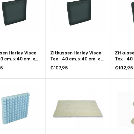
sen Harley Visco-
Zitkussen Harley Visco-
Zitkusse
40 cm. x 40 cm. x
Tex - 40 cm. x 40 cm. x 8
Tex - 40
cm.
cm.
95
€107,95
€102,95