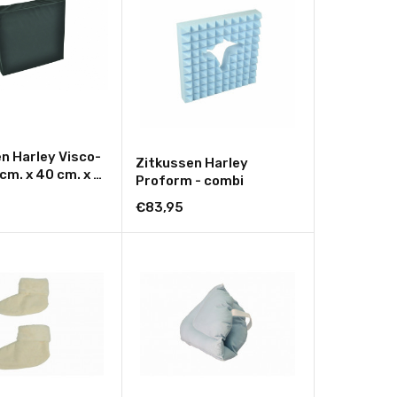
n Harley Visco-
Zitkussen Harley
 cm. x 40 cm. x 6
Proform - combi
€83,95