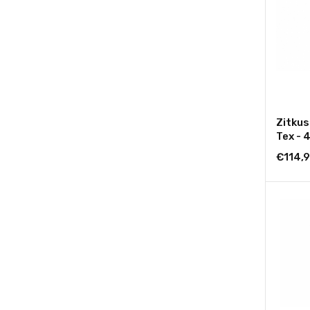
Zitkus
Tex - 
10 cm.
€114,