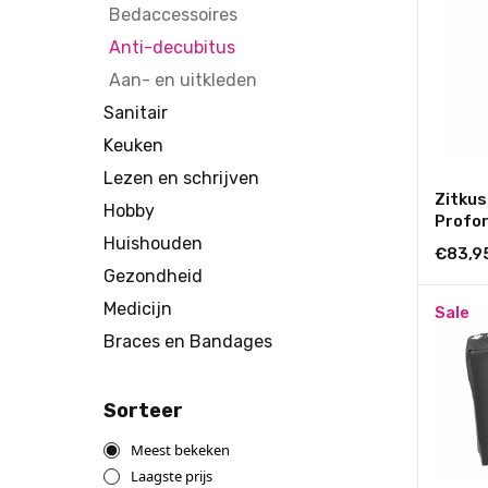
Bedaccessoires
Anti-decubitus
Aan- en uitkleden
Sanitair
Keuken
Lezen en schrijven
Zitkus
Hobby
Profo
Huishouden
met co
€83,9
Gezondheid
Medicijn
Sale
Braces en Bandages
Sorteer
Meest bekeken
Laagste prijs