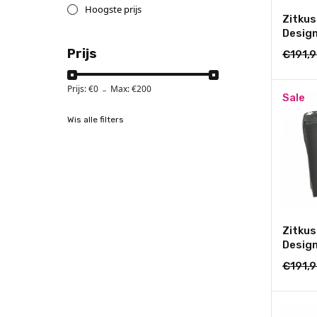
Hoogste prijs
Zitkus
Design
cm. x 
Prijs
€191,
Prijs: €
0
Max: €
200
-
Sale
Wis alle filters
Zitkus
Design
cm. x 
€191,