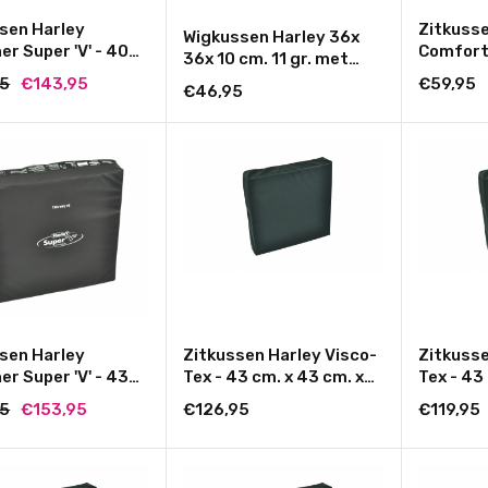
sen Harley
Zitkusse
Wigkussen Harley 36x
er Super 'V' - 40
Comfort
36x 10 cm. 11 gr. met
40 cm. x 6 cm.
coccyx uitsparing
95
€143,95
€59,95
€46,95
sen Harley
Zitkussen Harley Visco-
Zitkusse
er Super 'V' - 43
Tex - 43 cm. x 43 cm. x
Tex - 43
43 cm. x 6 cm.
10 cm.
cm.
95
€153,95
€126,95
€119,95