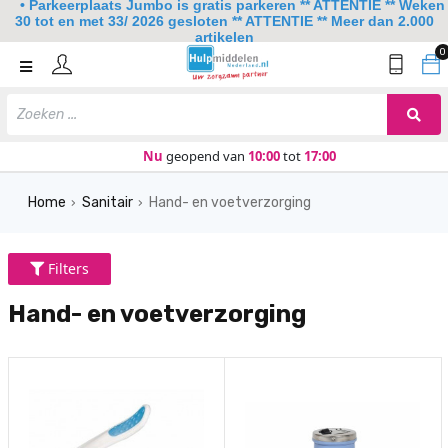
• Parkeerplaats Jumbo is gratis parkeren ** ATTENTIE ** Weken
30 tot en met 33/ 2026 gesloten ** ATTENTIE ** Meer dan 2.000
artikelen
0
Home
Mobiliteit
Slaapkamer
Nu
geopend van
10:00
tot
17:00
Sanitair
Home
Sanitair
Hand- en voetverzorging
›
›
Keuken
Lezen en schrijven
Filters
Meer
Hand- en voetverzorging
Over ons
Contact