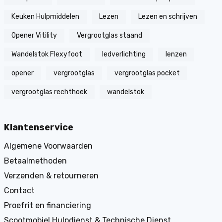
Keuken Hulpmiddelen
Lezen
Lezen en schrijven
Opener Vitility
Vergrootglas staand
Wandelstok Flexyfoot
ledverlichting
lenzen
opener
vergrootglas
vergrootglas pocket
vergrootglas rechthoek
wandelstok
Klantenservice
Algemene Voorwaarden
Betaalmethoden
Verzenden & retourneren
Contact
Proefrit en financiering
Scootmobiel Hulpdienst & Technische Dienst